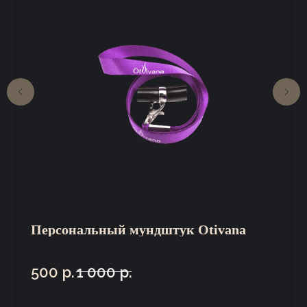
+7 (965) 040-74-07
Каталог
Наши заведения
О бренде
GOHARD LOUNGE
Персональный мундштук Otivana
Доставка и оплата
THE ROOMS
500
р.
1 000
р.
Кальяны Otivana.
Пользовательское соглашение