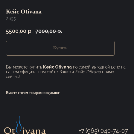
Кейс Otivana
2695
5500,00
р.
7000,00
р.
Купить
+7 (965) 040-74-07
Вы можете купить
Кейс Otivana
по самой выгодной цене на
Каталог
Наши заведения
нашем официальном сайте. Закажи
Кейс Otivana
прямо
сейчас!
О бренде
GOHARD LOUNGE
Доставка и оплата
THE ROOMS
Вместе с этим товаром покупают
Кальяны Otivana.
Пользовательское соглашение
Санкт-Петербург
Публичная оферта